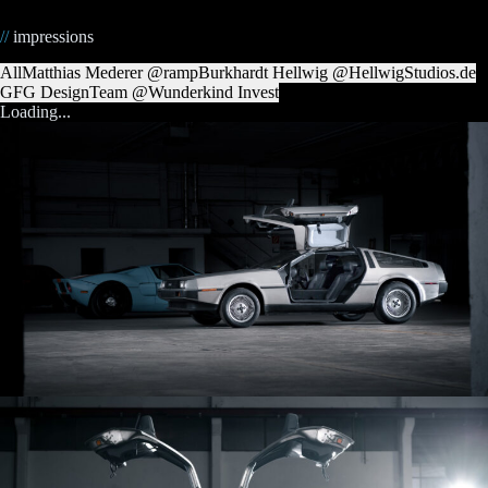
//
impressions
All
Matthias Mederer @ramp
Burkhardt Hellwig @HellwigStudios.de
GFG Design
Team @Wunderkind Invest
Loading...