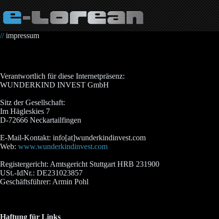
Zum
Inhalt
springen
//
impressum
Verantwortlich für diese Internetpräsenz:
WUNDERKIND INVEST GmbH
Sitz der Gesellschaft:
Im Hägleskies 7
D-72666 Neckartailfingen
E-Mail-Kontakt: info[at]wunderkindinvest.com
Web:
www.wunderkindinvest.com
Registergericht: Amtsgericht Stuttgart HRB 231900
USt.-IdNr.: DE231023857
Geschäftsführer: Armin Pohl
Haftung für Links