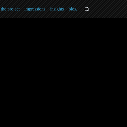
the project
impressions
insights
blog