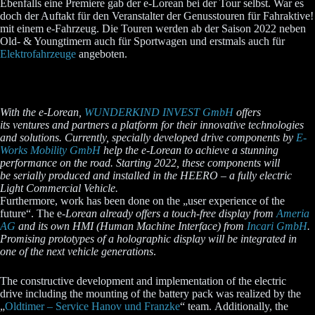
Ebenfalls eine Premiere gab der e-Lorean bei der Tour selbst. War es
doch der Auftakt für den Veranstalter der Genusstouren für Fahraktive!
mit einem e-Fahrzeug. Die Touren werden ab der Saison 2022 neben
Old- & Youngtimern auch für Sportwagen und erstmals auch für
Elektrofahrzeuge
angeboten.
With the e-Lorean,
WUNDERKIND INVEST GmbH
offers
its ventures and partners a platform for their innovative technologies
and solutions. Currently, specially developed drive components by
E-
Works Mobility GmbH
help the e-Lorean to achieve a stunning
performance on the road. Starting 2022, these components will
be serially produced and installed in the HEERO – a fully electric
Light Commercial Vehicle.
Furthermore, work has been done on the „user experience of the
future“. The e-
Lorean already offers a touch-free display from
Ameria
AG
and its own HMI (Human Machine Interface) from
Incari GmbH
.
Promising prototypes of a holographic display will be integrated in
one of the next vehicle generations
.
The constructive development and implementation of the electric
drive including the mounting of the battery pack was realized by the
„
Oldtimer – Service Hanov und Franzke
“ team. Additionally, the