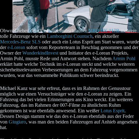
Obwohl neben dem Ex-Polizeihubschrauber
MBB BK 117B
mehrere
tolle Fahrzeuge wie ein
Lamborghini Countach
, ein aktueller
Mercedes-Benz SLS
oder auch ein Lotus Esprit am Start waren, wurde
der
e-Lorean
sofort vom Reporterteam in Beschlag genommen und der
Owner der
WunderkindInvest
und Initiator des e-Lorean Projekts,
Armin Pohl, musste Rede und Antwort stehen. Nachdem
Armin Pohl
erklärt hatte welche Technik im e-Lorean steckt und welche weiteren
sicherheitsrelevanten Verbesserungen an dem Fahrzeug vorgenommen
wurden, war das versammelte Publikum schwer beeindruckt.
Michael Kanz war sehr erfreut, dass es im Rahmen der Genusstour
möglich war einen Versuchsträger wie den e-Lorean zu zeigen. Ein
Fahrzeug das bei vielen Erinnerungen ans Kino weckt. Ein weiteres
Fahrzeug, das im Rahmen der 007-Filme zu ähnlichem Ruhm
gekommen ist war ebenfalls anwesend. Ein weißer
Lotus Esprit
.
Dessen Design stammt wie das des e-Lorean ebenfalls aus der Feder
von
Giugiaro
, was man den beiden Fahrzeugen auf Anhieb angesehen
hat.